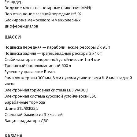
Ретардер
Ведущие мосты планетарные (лицензия MAN)
Пер.отношение главной передачи i=5,92
Блокировка межосевого и межколесных
дифференциалов
ШАССИ
Подвеска передняя — параболические рессоры 2 x 9,5 т
Подвеска задняя — трапецевидные рессоры 2 x 16 т
Стабилизаторы поперечной устойчивости 1 и 4 оси
Топливный бак алюминиевый 600 л
Рулевое управление Bosch
Рама лонжероны 300 мм, 8 мм с двумя усилителями 8+8 мм в задней
части
Электронная тормозная система EBS WABCO
Электронная система курсовой устойчивости ESC
Барабанные тормоза
Шины 315/80R22,5
Стальной бампер из 3-х частей
Защита радиатора ДВС
КАБИНА