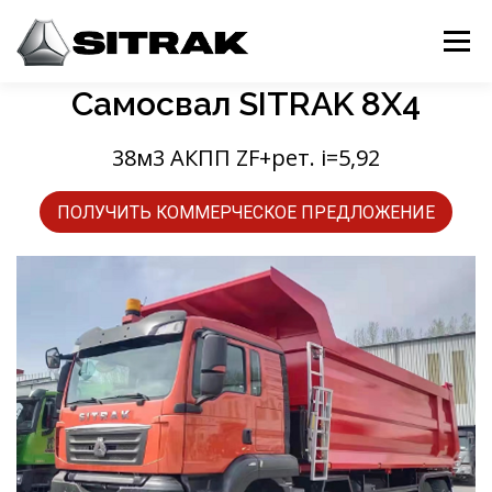
Перейти
к
Меню
содержимому
Самосвал SITRAK 8Х4
ТЯГАЧИ
САМОСВАЛЫ
АВТОБЕТОНОСМЕСИТЕЛИ
38м3 АКПП ZF+рет. i=5,92
КОНТАКТЫ
ПОЛУЧИТЬ КОММЕРЧЕСКОЕ ПРЕДЛОЖЕНИЕ