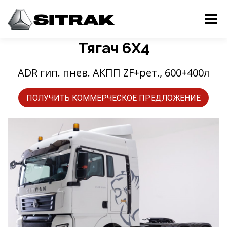
Перейти
к
Меню
содержимому
Тягач 6Х4
ТЯГАЧИ
САМОСВАЛЫ
АВТОБЕТОНОСМЕСИТЕЛИ
ADR гип. пнев. АКПП ZF+рет., 600+400л
КОНТАКТЫ
ПОЛУЧИТЬ КОММЕРЧЕСКОЕ ПРЕДЛОЖЕНИЕ